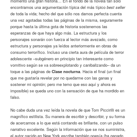
momento una gran historia… En el fondo de la novela tan sólo
encontramos una argumentación típica del más típico
best seller
de toda la vida; hecho del que sólo nos damos perfecta cuenta
una vez agotadas todas las páginas de la misma, seguramente
porque hasta la última gota de historia sostenemos las
esperanzas de que haya algo más. La estructura y los
personajes sonarán con fuerza al lector más avezado, como
estructura y personajes ya leídos anteriormente en obras de
consumo terrorífico. Incluso una cierta aura de película de terror
adolescente –subgénero en principio tan interesante como
vomitivo según se va sobreexplotando y canibalizando– da un
toque a las páginas de
Clase nocturna
. Hacia el final (un final
que me gustaría revelar por no quedarme con las ganas y
sostener mi opinión; pero me temo que eso aquí y ahora es
imposible) se queda uno con la sensación de que ha mordido en
falso.
No cabe duda una vez leída la novela de que Tom Piccirilli es un
magnífico estilista. Su manera de escribir y describir, y su forma
de acercarnos a lo que está contando es brillante, con un pulso
narrativo excelente. Según la información que se nos suministra,
el autor nacido en New York escribe también poesía (ha ganado