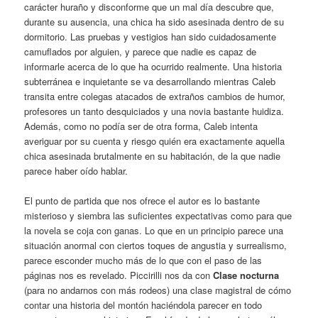
carácter huraño y disconforme que un mal día descubre que,
durante su ausencia, una chica ha sido asesinada dentro de su
dormitorio. Las pruebas y vestigios han sido cuidadosamente
camuflados por alguien, y parece que nadie es capaz de
informarle acerca de lo que ha ocurrido realmente. Una historia
subterránea e inquietante se va desarrollando mientras Caleb
transita entre colegas atacados de extraños cambios de humor,
profesores un tanto desquiciados y una novia bastante huidiza.
Además, como no podía ser de otra forma, Caleb intenta
averiguar por su cuenta y riesgo quién era exactamente aquella
chica asesinada brutalmente en su habitación, de la que nadie
parece haber oído hablar.
El punto de partida que nos ofrece el autor es lo bastante
misterioso y siembra las suficientes expectativas como para que
la novela se coja con ganas. Lo que en un principio parece una
situación anormal con ciertos toques de angustia y surrealismo,
parece esconder mucho más de lo que con el paso de las
páginas nos es revelado. Piccirilli nos da con
Clase nocturna
(para no andarnos con más rodeos) una clase magistral de cómo
contar una historia del montón haciéndola parecer en todo