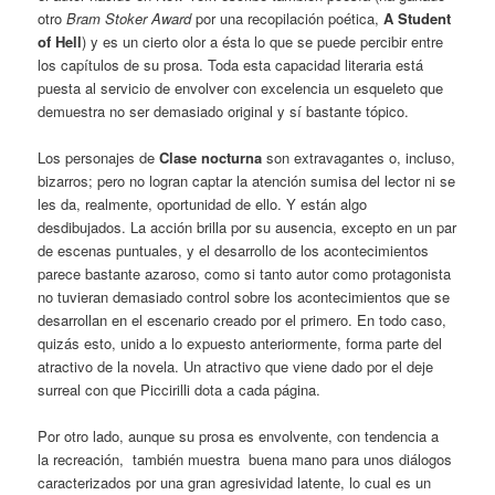
otro
Bram
Stoker Award
por una recopilación poética,
A Student
of Hell
) y es un cierto olor a ésta lo que se puede percibir entre
los capítulos de su prosa. Toda esta capacidad literaria está
puesta al servicio de envolver con excelencia un esqueleto que
demuestra no ser demasiado original y sí bastante tópico.
Los personajes de
Clase nocturna
son extravagantes o, incluso,
bizarros; pero no logran captar la atención sumisa del lector ni se
les da, realmente, oportunidad de ello. Y están algo
desdibujados. La acción brilla por su ausencia, excepto en un par
de escenas puntuales, y el desarrollo de los acontecimientos
parece bastante azaroso, como si tanto autor como protagonista
no tuvieran demasiado control sobre los acontecimientos que se
desarrollan en el escenario creado por el primero. En todo caso,
quizás esto, unido a lo expuesto anteriormente, forma parte del
atractivo de la novela. Un atractivo que viene dado por el deje
surreal con que Piccirilli dota a cada página.
Por otro lado, aunque su prosa es envolvente, con tendencia a
la recreación, también muestra buena mano para unos diálogos
caracterizados por una gran agresividad latente, lo cual es un