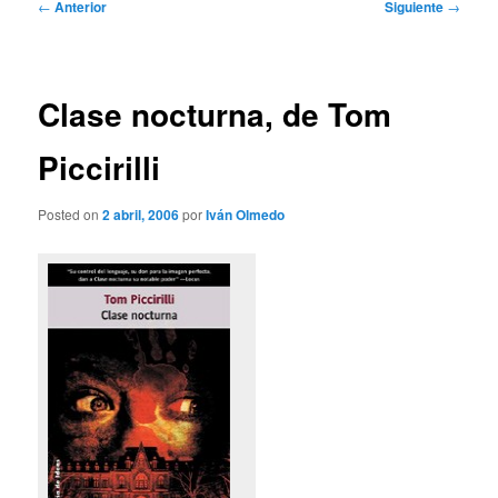
Navegación
←
Anterior
Siguiente
→
de
entradas
Clase nocturna, de Tom
Piccirilli
Posted on
2 abril, 2006
por
Iván Olmedo