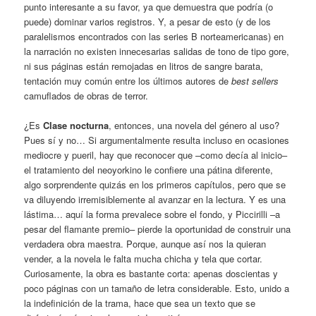
punto interesante a su favor, ya que demuestra que podría (o
puede) dominar varios registros. Y, a pesar de esto (y de los
paralelismos encontrados con las series B norteamericanas) en
la narración no existen innecesarias salidas de tono de tipo gore,
ni sus páginas están remojadas en litros de sangre barata,
tentación muy común entre los últimos autores de
best sellers
camuflados de obras de terror.
¿Es
Clase nocturna
, entonces, una novela del género al uso?
Pues sí y no… Si argumentalmente resulta incluso en ocasiones
mediocre y pueril, hay que reconocer que –como decía al inicio–
el tratamiento del neoyorkino le confiere una pátina diferente,
algo sorprendente quizás en los primeros capítulos, pero que se
va diluyendo irremisiblemente al avanzar en la lectura. Y es una
lástima… aquí la forma prevalece sobre el fondo, y Piccirilli –a
pesar del flamante premio– pierde la oportunidad de construir una
verdadera obra maestra. Porque, aunque así nos la quieran
vender, a la novela le falta mucha chicha y tela que cortar.
Curiosamente, la obra es bastante corta: apenas doscientas y
poco páginas con un tamaño de letra considerable. Esto, unido a
la indefinición de la trama, hace que sea un texto que se