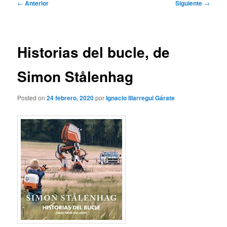
Navegación
←
Anterior
Siguiente
→
de
entradas
Historias del bucle, de
Simon Stålenhag
Posted on
24 febrero, 2020
por
Ignacio Illarregui Gárate