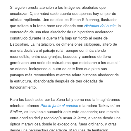
Si alguien presta atención a las imágenes aleatorias que
encabezan
C
, se habrá dado cuenta que apenas hay un par de
artistas repitiendo. Uno de ellos es Simon Stålenhag, ilustrador
que saltara a la fama hace una década con
Historias del bucle
; la
concreción de una idea alrededor de un hipotético acelerador
construido durante la guerra fría bajo un fiordo al oeste de
Estocolmo. La instalación, de dimensiones ciclópeas, alteró de
manera decisiva el paisaje rural; aunque continúa siendo
reconocible, entre sus granjas, bosques y caminos de tierra
germinaron una serie de estructuras que moldearon a los que allí
se criaron. Incluyendo al autor de este libro que pinta sus
paisajes más reconocibles mientras relata historias alrededor de
la estructura, abandonada después de tres décadas de
funcionamiento.
Para los fascinados por La Zona tal y como nos la imagináramos
mientras leíamos
Pícnic junto al camino
o la rodara Tarkovski en
Stalker
, es inevitable sucumbir ante este escenario; una mezcla
entre cotidianidad y tecnología
avant la lettre
, a veces desde una
óptica maravillosa donde lo excepcional fuera ordinario, y otras
desde una perspectiva decadente. Máquinas de levitación