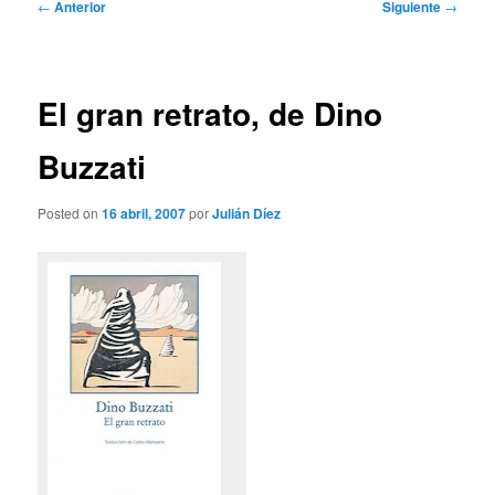
Navegación
←
Anterior
Siguiente
→
de
entradas
El gran retrato, de Dino
Buzzati
Posted on
16 abril, 2007
por
Julián Díez