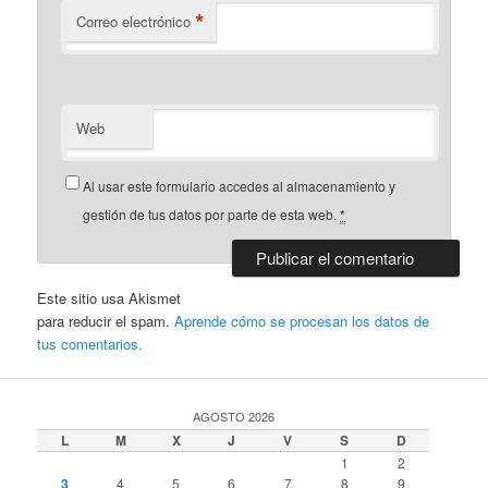
*
Correo electrónico
Web
Al usar este formulario accedes al almacenamiento y
gestión de tus datos por parte de esta web.
*
Este sitio usa Akismet
para reducir el spam.
Aprende cómo se procesan los datos de
tus comentarios.
AGOSTO 2026
L
M
X
J
V
S
D
1
2
3
4
5
6
7
8
9