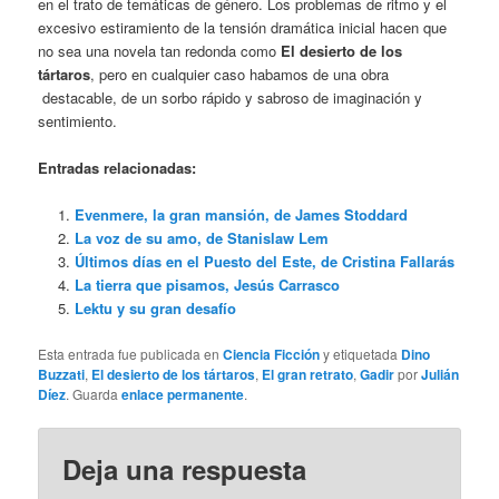
en el trato de temáticas de género. Los problemas de ritmo y el
excesivo estiramiento de la tensión dramática inicial hacen que
no sea una novela tan redonda como
El desierto de los
tártaros
, pero en cualquier caso habamos de una obra
destacable, de un sorbo rápido y sabroso de imaginación y
sentimiento.
Entradas relacionadas:
Evenmere, la gran mansión, de James Stoddard
La voz de su amo, de Stanislaw Lem
Últimos días en el Puesto del Este, de Cristina Fallarás
La tierra que pisamos, Jesús Carrasco
Lektu y su gran desafío
Esta entrada fue publicada en
Ciencia Ficción
y etiquetada
Dino
Buzzati
,
El desierto de los tártaros
,
El gran retrato
,
Gadir
por
Julián
Díez
. Guarda
enlace permanente
.
Deja una respuesta