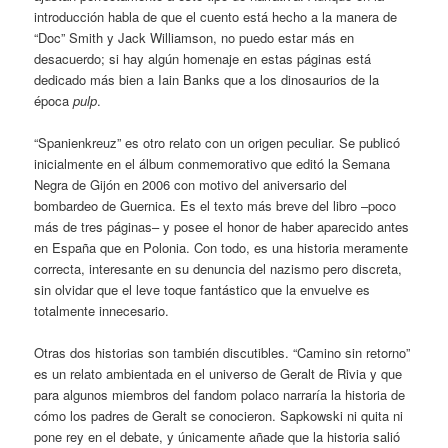
introducción habla de que el cuento está hecho a la manera de
“Doc” Smith y Jack Williamson, no puedo estar más en
desacuerdo; si hay algún homenaje en estas páginas está
dedicado más bien a Iain Banks que a los dinosaurios de la
época
pulp
.
“Spanienkreuz” es otro relato con un origen peculiar. Se publicó
inicialmente en el álbum conmemorativo que editó la Semana
Negra de Gijón en 2006 con motivo del aniversario del
bombardeo de Guernica. Es el texto más breve del libro –poco
más de tres páginas– y posee el honor de haber aparecido antes
en España que en Polonia. Con todo, es una historia meramente
correcta, interesante en su denuncia del nazismo pero discreta,
sin olvidar que el leve toque fantástico que la envuelve es
totalmente innecesario.
Otras dos historias son también discutibles. “Camino sin retorno”
es un relato ambientada en el universo de Geralt de Rivia y que
para algunos miembros del fandom polaco narraría la historia de
cómo los padres de Geralt se conocieron. Sapkowski ni quita ni
pone rey en el debate, y únicamente añade que la historia salió