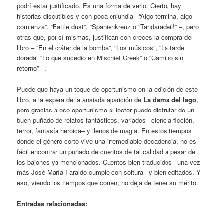
podrí estar justificado. Es una forma de verlo. Cierto, hay
historias discutibles y con poca enjundia –“Algo termina, algo
comienza”, “Battle dust”, “Spanienkreuz o “Tandaradeil!” –, pero
otras que, por sí mismas, justifican con creces la compra del
libro – “En el cráter de la bomba”, “Los músicos”, “La tarde
dorada” “Lo que sucedió en Mischief Creek” o “Camino sin
retorno” –.
Puede que haya un toque de oportunismo en la edición de este
libro, a la espera de la ansiada aparición de
La dama del lago
,
pero gracias a ese oportunismo el lector puede disfrutar de un
buen puñado de relatos fantásticos, variados –ciencia ficción,
terror, fantasía heroica– y llenos de magia. En estos tiempos
donde el género corto vive una irremediable decadencia, no es
fácil encontrar un puñado de cuentos de tal calidad a pesar de
los bajones ya mencionados. Cuentos bien traducidos –una vez
más José María Faraldo cumple con soltura– y bien editados. Y
eso, viendo los tiempos que corren, no deja de tener su mérito.
Entradas relacionadas: