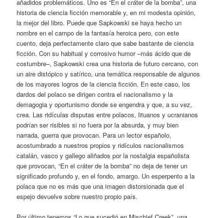
añadidos problemáticos. Uno es “En el cráter de la bomba”, una
historia de ciencia ficción memorable y, en mi modesta opinión,
la mejor del libro. Puede que Sapkowski se haya hecho un
nombre en el campo de la fantasía heroica pero, con este
cuento, deja perfectamente claro que sabe bastante de ciencia
ficción. Con su habitual y corrosivo humor –más ácido que de
costumbre–, Sapkowski crea una historia de futuro cercano, con
un aire distópico y satírico, una temática responsable de algunos
de los mayores logros de la ciencia ficción. En este caso, los
dardos del polaco se dirigen contra el nacionalismo y la
demagogia y oportunismo donde se engendra y que, a su vez,
crea. Las ridículas disputas entre polacos, lituanos y ucranianos
podrían ser risibles si no fuera por la absurda, y muy bien
narrada, guerra que provocan. Para un lector españolo,
acostumbrado a nuestros propios y ridículos nacionalismos
catalán, vasco y gallego aliñados por la nostalgia españolista
que provocan, “En el cráter de la bomba” no deja de tener un
significado profundo y, en el fondo, amargo. Un esperpento a la
polaca que no es más que una imagen distorsionada que el
espejo devuelve sobre nuestro propio país.
Por último tenemos “Lo que sucedió en Mischief Creek”, una