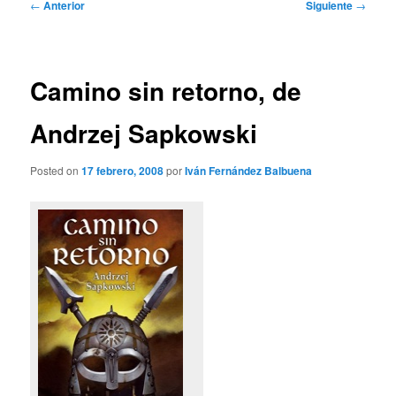
Navegación
←
Anterior
Siguiente
→
de
entradas
Camino sin retorno, de
Andrzej Sapkowski
Posted on
17 febrero, 2008
por
Iván Fernández Balbuena