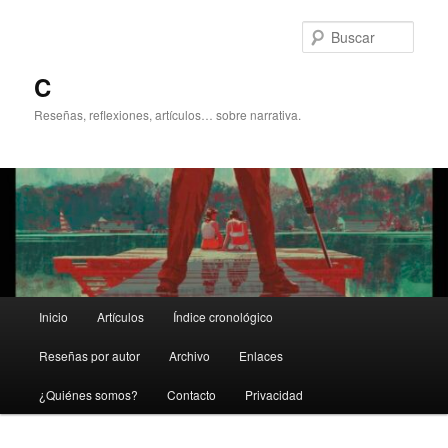
Ir
al
Busc
contenido
principal
C
Reseñas, reflexiones, artículos… sobre narrativa.
Menú
Inicio
Artículos
Índice cronológico
principal
Reseñas por autor
Archivo
Enlaces
¿Quiénes somos?
Contacto
Privacidad