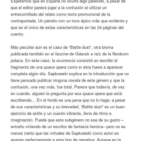
Esperemos que en España no ocurra algo parecido, a pesar de
que el editor parece jugar a la confusión al utilizar un
entrecomillado del relato como texto promocional de la
contraportada. Un párrafo con un tono épico más que evidente y
que es el único de estas características en las 24 páginas del
cuento.
Más peculiar aún es el caso de “Battle dust”, otra broma
publicada también en el
fanzine
de Gdansk a raíz de la Nordcom
polaca. En este caso, la ocurrencia consistió en escribir el
fragmento de una
space opera
como si ésta fuese a aparecer
completa algún día. Sapkowski explica en la introducción que no
tiene pensado publicar ninguna novela de este género y que la
confusión, una vez más, fue total. Parece que todavía, de vez
en cuando, alguien le pregunta por esa
space opera
que está
escribiendo… En el fondo es una pena que no lo haga: a pesar
de sus características y su brevedad, “Battle dust” es un buen
ejercicio de estilo y un cuento vibrante, lleno de ritmo e
imaginación. Puede que este subgénero no sea de su gusto –
extraño viniendo de un escritor de fantasía heroica– pero no es
menos cierto que las virtudes de Sapkowski como autor se
ajustan perfectamente a este tipo de narrativa. Aunque en la