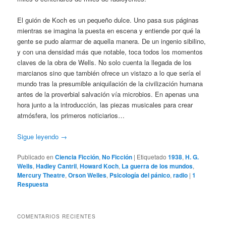
El guión de Koch es un pequeño dulce. Uno pasa sus páginas
mientras se imagina la puesta en escena y entiende por qué la
gente se pudo alarmar de aquella manera. De un ingenio sibilino,
y con una densidad más que notable, toca todos los momentos
claves de la obra de Wells. No solo cuenta la llegada de los
marcianos sino que también ofrece un vistazo a lo que sería el
mundo tras la presumible aniquilación de la civilización humana
antes de la proverbial salvación vía microbios. En apenas una
hora junto a la introducción, las piezas musicales para crear
atmósfera, los primeros noticiarios…
Sigue leyendo
→
Publicado en
Ciencia Ficción
,
No Ficción
|
Etiquetado
1938
,
H. G.
Wells
,
Hadley Cantril
,
Howard Koch
,
La guerra de los mundos
,
Mercury Theatre
,
Orson Welles
,
Psicología del pánico
,
radio
|
1
Respuesta
COMENTARIOS RECIENTES