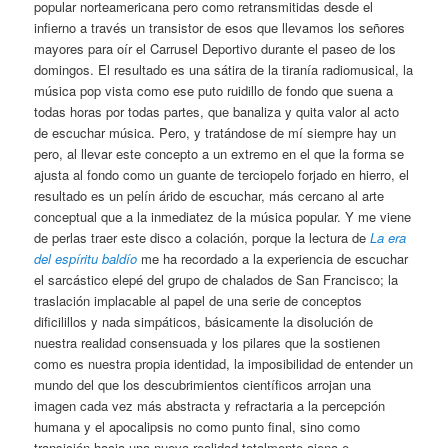
popular norteamericana pero como retransmitidas desde el
infierno a través un transistor de esos que llevamos los señores
mayores para oír el Carrusel Deportivo durante el paseo de los
domingos. El resultado es una sátira de la tiranía radiomusical, la
música pop vista como ese puto ruidillo de fondo que suena a
todas horas por todas partes, que banaliza y quita valor al acto
de escuchar música. Pero, y tratándose de mí siempre hay un
pero, al llevar este concepto a un extremo en el que la forma se
ajusta al fondo como un guante de terciopelo forjado en hierro, el
resultado es un pelín árido de escuchar, más cercano al arte
conceptual que a la inmediatez de la música popular. Y me viene
de perlas traer este disco a colación, porque la lectura de
La era
del espíritu baldío
me ha recordado a la experiencia de escuchar
el sarcástico elepé del grupo de chalados de San Francisco; la
traslación implacable al papel de una serie de conceptos
dificilillos y nada simpáticos, básicamente la disolución de
nuestra realidad consensuada y los pilares que la sostienen
como es nuestra propia identidad, la imposibilidad de entender un
mundo del que los descubrimientos científicos arrojan una
imagen cada vez más abstracta y refractaria a la percepción
humana y el apocalipsis no como punto final, sino como
transición hacia una nueva realidad totalmente ajena e