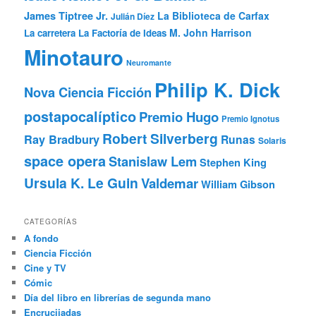
James Tiptree Jr.
La Biblioteca de Carfax
Julián Díez
M. John Harrison
La carretera
La Factoría de Ideas
Minotauro
Neuromante
Philip K. Dick
Nova Ciencia Ficción
postapocalíptico
Premio Hugo
Premio Ignotus
Robert Silverberg
Ray Bradbury
Runas
Solaris
space opera
Stanislaw Lem
Stephen King
Ursula K. Le Guin
Valdemar
William Gibson
CATEGORÍAS
A fondo
Ciencia Ficción
Cine y TV
Cómic
Día del libro en librerías de segunda mano
Encrucijadas