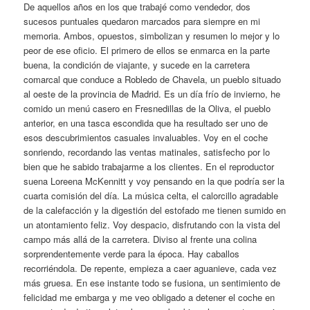
De aquellos años en los que trabajé como vendedor, dos
sucesos puntuales quedaron marcados para siempre en mi
memoria. Ambos, opuestos, simbolizan y resumen lo mejor y lo
peor de ese oficio. El primero de ellos se enmarca en la parte
buena, la condición de viajante, y sucede en la carretera
comarcal que conduce a Robledo de Chavela, un pueblo situado
al oeste de la provincia de Madrid. Es un día frío de invierno, he
comido un menú casero en Fresnedillas de la Oliva, el pueblo
anterior, en una tasca escondida que ha resultado ser uno de
esos descubrimientos casuales invaluables. Voy en el coche
sonriendo, recordando las ventas matinales, satisfecho por lo
bien que he sabido trabajarme a los clientes. En el reproductor
suena Loreena McKennitt y voy pensando en la que podría ser la
cuarta comisión del día. La música celta, el calorcillo agradable
de la calefacción y la digestión del estofado me tienen sumido en
un atontamiento feliz. Voy despacio, disfrutando con la vista del
campo más allá de la carretera. Diviso al frente una colina
sorprendentemente verde para la época. Hay caballos
recorriéndola. De repente, empieza a caer aguanieve, cada vez
más gruesa. En ese instante todo se fusiona, un sentimiento de
felicidad me embarga y me veo obligado a detener el coche en