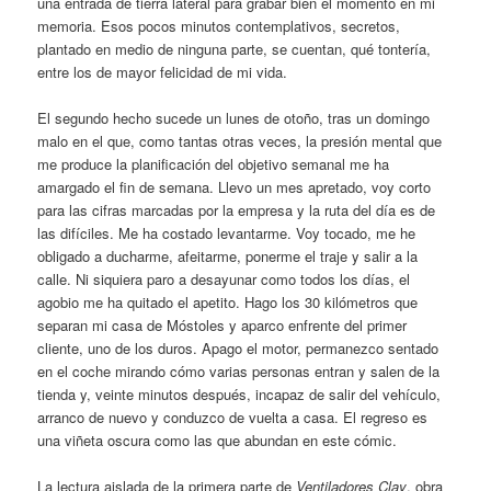
una entrada de tierra lateral para grabar bien el momento en mi
memoria. Esos pocos minutos contemplativos, secretos,
plantado en medio de ninguna parte, se cuentan, qué tontería,
entre los de mayor felicidad de mi vida.
El segundo hecho sucede un lunes de otoño, tras un domingo
malo en el que, como tantas otras veces, la presión mental que
me produce la planificación del objetivo semanal me ha
amargado el fin de semana. Llevo un mes apretado, voy corto
para las cifras marcadas por la empresa y la ruta del día es de
las difíciles. Me ha costado levantarme. Voy tocado, me he
obligado a ducharme, afeitarme, ponerme el traje y salir a la
calle. Ni siquiera paro a desayunar como todos los días, el
agobio me ha quitado el apetito. Hago los 30 kilómetros que
separan mi casa de Móstoles y aparco enfrente del primer
cliente, uno de los duros. Apago el motor, permanezco sentado
en el coche mirando cómo varias personas entran y salen de la
tienda y, veinte minutos después, incapaz de salir del vehículo,
arranco de nuevo y conduzco de vuelta a casa. El regreso es
una viñeta oscura como las que abundan en este cómic.
La lectura aislada de la primera parte de
Ventiladores Clay
, obra