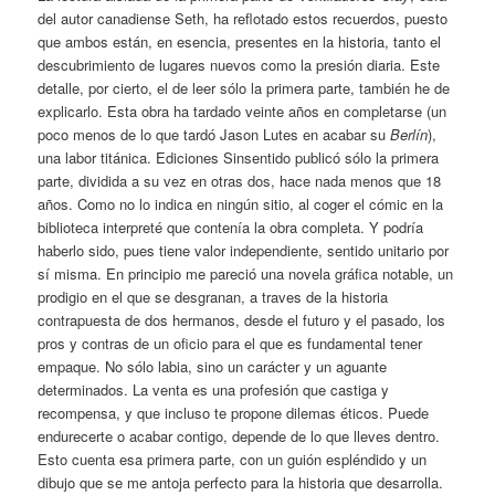
del autor canadiense Seth, ha reflotado estos recuerdos, puesto
que ambos están, en esencia, presentes en la historia, tanto el
descubrimiento de lugares nuevos como la presión diaria. Este
detalle, por cierto, el de leer sólo la primera parte, también he de
explicarlo. Esta obra ha tardado veinte años en completarse (un
poco menos de lo que tardó Jason Lutes en acabar su
Berlín
),
una labor titánica. Ediciones Sinsentido publicó sólo la primera
parte, dividida a su vez en otras dos, hace nada menos que 18
años. Como no lo indica en ningún sitio, al coger el cómic en la
biblioteca interpreté que contenía la obra completa. Y podría
haberlo sido, pues tiene valor independiente, sentido unitario por
sí misma. En principio me pareció una novela gráfica notable, un
prodigio en el que se desgranan, a traves de la historia
contrapuesta de dos hermanos, desde el futuro y el pasado, los
pros y contras de un oficio para el que es fundamental tener
empaque. No sólo labia, sino un carácter y un aguante
determinados. La venta es una profesión que castiga y
recompensa, y que incluso te propone dilemas éticos. Puede
endurecerte o acabar contigo, depende de lo que lleves dentro.
Esto cuenta esa primera parte, con un guión espléndido y un
dibujo que se me antoja perfecto para la historia que desarrolla.