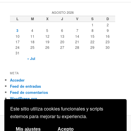
AGOSTO 2026
L
M
X
J
V
S
D
1
2
3
4
5
6
7
8
9
10
11
12
13
14
15
16
17
18
19
20
21
22
23
24
25
26
27
28
29
30
31
« Jul
META
Acceder
Feed de entradas
Feed de comentarios
WordPress.org
Este sitio utiliza cookies funcionales y scripts
externos para mejorar tu experiencia.
Privacidad
Funciona gracias a WordPress
Mis ajustes
Acepto