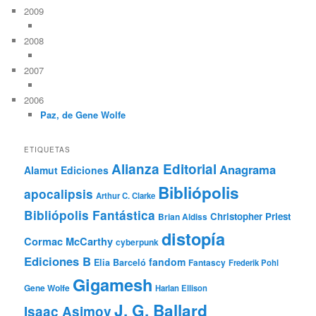
2009
2008
2007
2006
Paz, de Gene Wolfe
ETIQUETAS
Alianza Editorial
Anagrama
Alamut Ediciones
Bibliópolis
apocalipsis
Arthur C. Clarke
Bibliópolis Fantástica
Christopher Priest
Brian Aldiss
distopía
Cormac McCarthy
cyberpunk
Ediciones B
fandom
Elia Barceló
Fantascy
Frederik Pohl
Gigamesh
Gene Wolfe
Harlan Ellison
J. G. Ballard
Isaac Asimov