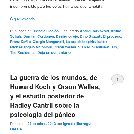
incomprensible para los seres humanos que la habitan.
Sigue leyendo
→
Publicado en
Ciencia Ficción
|
Etiquetado
Andrei Tarkovski
,
Bruno
Schulz
,
Damián Cordones
,
Desierto rojo
,
Dino Buzzati
,
El proceso
,
Franz Kafka
,
Giorgio Manganelli
,
La era del espíritu baldío
,
Michaelangelo Antonioni
,
Orson Welles
,
Stalker
,
Stanislaw Lem
,
The Residents
|
Deja un comentario
La guerra de los mundos, de
1
Howard Koch y Orson Welles,
y el estudio posterior de
Hadley Cantril sobre la
psicología del pánico
Posted on
28 octubre, 2013
por
Ignacio Illarregui
Gárate