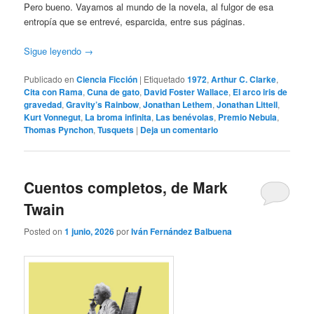
Pero bueno. Vayamos al mundo de la novela, al fulgor de esa
entropía que se entrevé, esparcida, entre sus páginas.
Sigue leyendo
→
Publicado en
Ciencia Ficción
|
Etiquetado
1972
,
Arthur C. Clarke
,
Cita con Rama
,
Cuna de gato
,
David Foster Wallace
,
El arco iris de
gravedad
,
Gravity’s Rainbow
,
Jonathan Lethem
,
Jonathan Littell
,
Kurt Vonnegut
,
La broma infinita
,
Las benévolas
,
Premio Nebula
,
Thomas Pynchon
,
Tusquets
|
Deja un comentario
Cuentos completos, de Mark
Twain
Posted on
1 junio, 2026
por
Iván Fernández Balbuena