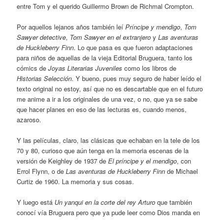
entre Tom y el querido Guillermo Brown de Richmal Crompton.
Por aquellos lejanos años también leí
Príncipe y mendigo
,
Tom
Sawyer detective
,
Tom Sawyer en el extranjero
y
Las aventuras
de Huckleberry Finn
. Lo que pasa es que fueron adaptaciones
para niños de aquellas de la vieja Editorial Bruguera, tanto los
cómics de
Joyas Literarias Juveniles
como los libros de
Historias Selección
. Y bueno, pues muy seguro de haber leído el
texto original no estoy, así que no es descartable que en el futuro
me anime a ir a los originales de una vez, o no, que ya se sabe
que hacer planes en eso de las lecturas es, cuando menos,
azaroso.
Y las películas, claro, las clásicas que echaban en la tele de los
70 y 80, curioso que aún tenga en la memoria escenas de la
versión de Keighley de 1937 de
El príncipe y el mendigo
, con
Errol Flynn, o de
Las aventuras de Huckleberry Finn
de Michael
Curtiz de 1960. La memoria y sus cosas.
Y luego está
Un yanqui en la corte del rey Arturo
que también
conocí vía Bruguera pero que ya pude leer como Dios manda en