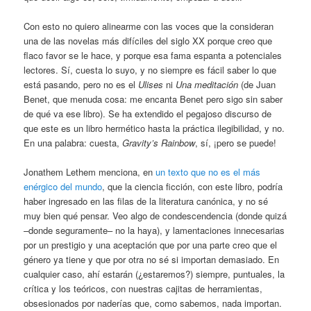
Con esto no quiero alinearme con las voces que la consideran
una de las novelas más difíciles del siglo XX porque creo que
flaco favor se le hace, y porque esa fama espanta a potenciales
lectores. Sí, cuesta lo suyo, y no siempre es fácil saber lo que
está pasando, pero no es el
Ulises
ni
Una meditación
(de Juan
Benet, que menuda cosa: me encanta Benet pero sigo sin saber
de qué va ese libro). Se ha extendido el pegajoso discurso de
que este es un libro hermético hasta la práctica ilegibilidad, y no.
En una palabra: cuesta,
Gravity’s Rainbow
, sí, ¡pero se puede!
Jonathem Lethem menciona, en
un texto que no es el más
enérgico del mundo
, que la ciencia ficción, con este libro, podría
haber ingresado en las filas de la literatura canónica, y no sé
muy bien qué pensar. Veo algo de condescendencia (donde quizá
–donde seguramente– no la haya), y lamentaciones innecesarias
por un prestigio y una aceptación que por una parte creo que el
género ya tiene y que por otra no sé si importan demasiado. En
cualquier caso, ahí estarán (¿estaremos?) siempre, puntuales, la
crítica y los teóricos, con nuestras cajitas de herramientas,
obsesionados por naderías que, como sabemos, nada importan.