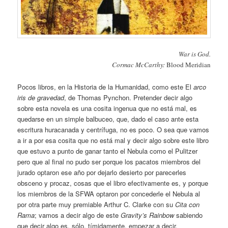
War is God.
Cormac McCarthy:
Blood Meridian
Pocos libros, en la Historia de la Humanidad, como este El
arco
iris de gravedad
, de Thomas Pynchon. Pretender decir algo
sobre esta novela es una cosita ingenua que no está mal, es
quedarse en un simple balbuceo, que, dado el caso ante esta
escritura huracanada y centrífuga, no es poco. O sea que vamos
a ir a por esa cosita que no está mal y decir algo sobre este libro
que estuvo a punto de ganar tanto el Nebula como el Pulitzer
pero que al final no pudo ser porque los pacatos miembros del
jurado optaron ese año por dejarlo desierto por parecerles
obsceno y procaz, cosas que el libro efectivamente es, y porque
los miembros de la SFWA optaron por concederle el Nebula al
por otra parte muy premiable Arthur C. Clarke con su
Cita con
Rama
; vamos a decir algo de este
Gravity’s Rainbow
sabiendo
que decir algo es, sólo, tímidamente, empezar a decir.