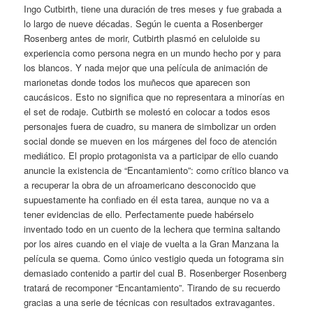
Ingo Cutbirth, tiene una duración de tres meses y fue grabada a
lo largo de nueve décadas. Según le cuenta a Rosenberger
Rosenberg antes de morir, Cutbirth plasmó en celuloide su
experiencia como persona negra en un mundo hecho por y para
los blancos. Y nada mejor que una película de animación de
marionetas donde todos los muñecos que aparecen son
caucásicos. Esto no significa que no representara a minorías en
el set de rodaje. Cutbirth se molestó en colocar a todos esos
personajes fuera de cuadro, su manera de simbolizar un orden
social donde se mueven en los márgenes del foco de atención
mediático. El propio protagonista va a participar de ello cuando
anuncie la existencia de “Encantamiento”: como crítico blanco va
a recuperar la obra de un afroamericano desconocido que
supuestamente ha confiado en él esta tarea, aunque no va a
tener evidencias de ello. Perfectamente puede habérselo
inventado todo en un cuento de la lechera que termina saltando
por los aires cuando en el viaje de vuelta a la Gran Manzana la
película se quema. Como único vestigio queda un fotograma sin
demasiado contenido a partir del cual B. Rosenberger Rosenberg
tratará de recomponer “Encantamiento”. Tirando de su recuerdo
gracias a una serie de técnicas con resultados extravagantes.