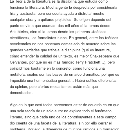
La Teoría de la literatura es la disciplina que estudia cómo
funciona la literatura. Mucha gente la desprecia por considerarla
fría y abstracta, pero conocerla ayuda a disfrutar mucho
cualquier obra y a quitarse prejuicios. Su origen depende del
punto de vista que asumas: dos mil años si la tomas desde
Aristóteles, cien si la tomas desde los primeros «teóricos
científicos», los formalistas rusos. En general, entre los teóricos
occidentales no nos ponemos demasiado de acuerdo sobre las
grandes verdades que trabaja la disciplina (qué es literatura,
cómo entender la calidad de un texto, es mejor Shakespeare que
Cervantes, por qué no es más famoso Terry Pratchett…), pero
coincidimos bastante en lo concreto: cómo funciona una
metáfora, cuáles son las bases de un arco dramático, por qué es
imposible una hermenéutica general… Habrá sutiles diferencias
de opinión, pero ciertos mecanismos están más que
demostrados.
Algo en lo que casi todos parecemos estar de acuerdo es en que
una sola teoría de un solo autor no explica todo el fenómeno
literario, sino que cada uno de los contribuyentes a este campo
dio cuenta de una faceta de la literatura, sin por ello cerrar el
problema. Por ello, a diferencia de muchos críticos sin formación