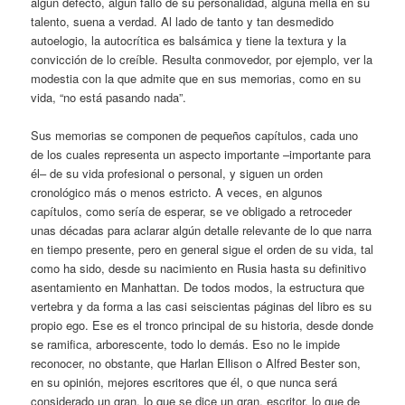
algún defecto, algún fallo de su personalidad, alguna mella en su
talento, suena a verdad. Al lado de tanto y tan desmedido
autoelogio, la autocrítica es balsámica y tiene la textura y la
convicción de lo creíble. Resulta conmovedor, por ejemplo, ver la
modestia con la que admite que en sus memorias, como en su
vida, “no está pasando nada”.
Sus memorias se componen de pequeños capítulos, cada uno
de los cuales representa un aspecto importante –importante para
él– de su vida profesional o personal, y siguen un orden
cronológico más o menos estricto. A veces, en algunos
capítulos, como sería de esperar, se ve obligado a retroceder
unas décadas para aclarar algún detalle relevante de lo que narra
en tiempo presente, pero en general sigue el orden de su vida, tal
como ha sido, desde su nacimiento en Rusia hasta su definitivo
asentamiento en Manhattan. De todos modos, la estructura que
vertebra y da forma a las casi seiscientas páginas del libro es su
propio ego. Ese es el tronco principal de su historia, desde donde
se ramifica, arborescente, todo lo demás. Eso no le impide
reconocer, no obstante, que Harlan Ellison o Alfred Bester son,
en su opinión, mejores escritores que él, o que nunca será
considerado un gran, lo que se dice un gran, escritor, lo que de