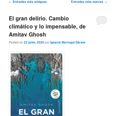
Navegación
←
Entradas más antiguas
Entradas más nuevas
→
de
entradas
El gran delirio. Cambio
climático y lo impensable, de
Amitav Ghosh
Posted on
22 junio, 2026
por
Ignacio Illarregui Gárate