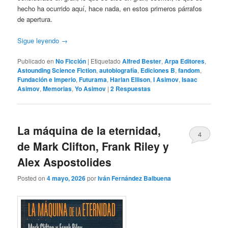
hecho ha ocurrido aquí, hace nada, en estos primeros párrafos
de apertura.
Sigue leyendo
→
Publicado en
No Ficción
|
Etiquetado
Alfred Bester
,
Arpa Editores
,
Astounding Science Fiction
,
autobiografía
,
Ediciones B
,
fandom
,
Fundación e Imperio
,
Futurama
,
Harlan Ellison
,
I Asimov
,
Isaac
Asimov
,
Memorias
,
Yo Asimov
|
2
Respuestas
La máquina de la eternidad,
4
de Mark Clifton, Frank Riley y
Alex Aspostolides
Posted on
4 mayo, 2026
por
Iván Fernández Balbuena