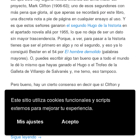
proyecto, Mark Clifton (1906-63); uno de esos segundones con
más pena que gloria, al que apenas se recordará por este libro,
una discreta nota a pie de página en cualquier ensayo al uso. Y
es que estos señores ganaron
el segundo Hugo de la historia
en
el apartado novela allá por 1955, lo que no deja de ser un dato
sin mayor trascendencia. Porque, a ver, para pasar a la historia
tienes que ser el primero en algo y no el segundo, y eso ya lo
consiguió Bester en el 54 por
El hombre demolido
(palabras
mayores). O, puedes escribir algo tan bueno que a todo el mundo
le dé lo mismo que hayas ganado el Hugo o el Trofeo de la
Galleta de Villarejo de Salvanés y, me temo, eso tampoco.
Pero bueno, hay un cierto consenso en decir que si Clifton y
compañía han conseguido pasar a la historia de alguna manera
es por haber escrito el peor libro galardonado con un Hugo. Y
Este sitio utiliza cookies funcionales y scripts
eso, en un colectivo como el nuestro, donde el lema “paz y
externos para mejorar tu experiencia.
amor” no está precisamente de moda, no deja de tener su mérito.
Y más si recordamos otros títulos ganadores como
Cyteen
,
Mis ajustes
Acepto
Cese de alerta/El apagón
o
Redshirts
, ahí es nada.
Sigue leyendo
→