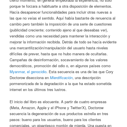
cierto momento, en general empeoraba la experiencia, no solo
porque te forzara a habituarte a otra disposición de elementos.
Hacía desaparecer funcionalidades para incluir otras nuevas a
las que no veías el sentido. Aquí había bastante de renuencia al
cambio pero también la imposición de una serie de cuestiones
(publicidad creciente; contenido ajeno al que deseabas ver),
vendidas como una necesidad para mantener la interacción y
mejorar la información recibida. Detrás de todo se hacía evidente
una mercantilización/manipulación del usuario hasta niveles
difíciles de prever, hasta que no hubo manera de ocultarlas.
Campañas de desinformación, socavamiento de los valores
democráticos, promoción del odio o, en algunos países como
Myanmar, el genocidio
. Esta secuencia es una de las que Cory
Doctorow disecciona en
Mierdificación
, una descripción
pormenorizada de la degradación a la que ha estado sometida
internet en los últimos tres lustros.
El inicio del libro es elocuente. A partir de cuatro empresas
(Meta, Amazon, Apple y el iPhone y Twitter/X), Doctorow
secuencia la degeneración de sus productos estrella en tres
pasos: bueno para los usuarios, bueno para los clientes
comerciales, un gigantesco montón de mierda. Una puesta en