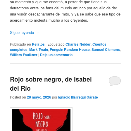
su momento y que me encantó, a pesar de que tiene sus
detractores entre los fans del mundo artúrico por aquello de dar
una visión descacharrante del mito, y ya se sabe que ese tipo de
acercamiento molesta mucho a los creyentes.
Sigue leyendo
→
Publicado en
Relatos
|
Etiquetado
Charles Neider
,
Cuentos
completos
,
Mark Twain
,
Penguin Random House
,
Samuel Clemens
,
William Faulkner
|
Deja un comentario
Rojo sobre negro, de Isabel
del Río
Posted on
28 mayo, 2026
por
Ignacio Illarregui Gárate