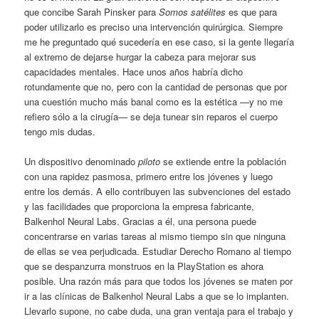
que concibe Sarah Pinsker para
Somos satélites
es que para
poder utilizarlo es preciso una intervención quirúrgica. Siempre
me he preguntado qué sucedería en ese caso, si la gente llegaría
al extremo de dejarse hurgar la cabeza para mejorar sus
capacidades mentales. Hace unos años habría dicho
rotundamente que no, pero con la cantidad de personas que por
una cuestión mucho más banal como es la estética —y no me
refiero sólo a la cirugía— se deja tunear sin reparos el cuerpo
tengo mis dudas.
Un dispositivo denominado
piloto
se extiende entre la población
con una rapidez pasmosa, primero entre los jóvenes y luego
entre los demás. A ello contribuyen las subvenciones del estado
y las facilidades que proporciona la empresa fabricante,
Balkenhol Neural Labs. Gracias a él, una persona puede
concentrarse en varias tareas al mismo tiempo sin que ninguna
de ellas se vea perjudicada. Estudiar Derecho Romano al tiempo
que se despanzurra monstruos en la PlayStation es ahora
posible. Una razón más para que todos los jóvenes se maten por
ir a las clínicas de Balkenhol Neural Labs a que se lo implanten.
Llevarlo supone, no cabe duda, una gran ventaja para el trabajo y