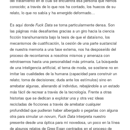
del tratamiento en el cual se encuentra esa persona que hemos
conocido; a través de lo que nos ha contado, los huecos de su
relato, lo que no sabía y ha emergido deformado…
Es aquí donde
Fuck Data
se torna particularmente densa. Son
las páginas más desafiantes gracias a un giro hacia la ciencia
ficción transhumanista bajo la tesis de que el dataísmo, los
mecanismos de cuatificación, la cesión de una parte sustancial
de nuestra memoria a una fase externa, nos ha desposeído del
proceso de recontarnos a nosotros mismos y amenaza con
retrotraernos hasta una personalidad más primaria. La búsqueda
de una inteligencia artificial, el tema de moda, se sostiene no en
imitar las cualidades de la humana (capacidad para construir un
relato; toma de decisiones; duda ante los estímulos) sino en
arrebatar algunas, alienando al individuo, rebajándole a un estado
más fácil de recrear a través de la tecnología. Frente a otras
historias que se dedican a explotar una y otra vez ideas
recicladas de ficciones a través de arrebatar cualquier
profundidad que pudieran haber albergado o pegarlas con alguna
otra para simular un
novum
,
Fuck Data
interpreta nuestro
presente desde una óptica para mi novedosa, un poco en la línea
de algunos relatos de Greg Egan centrados en el proceso de