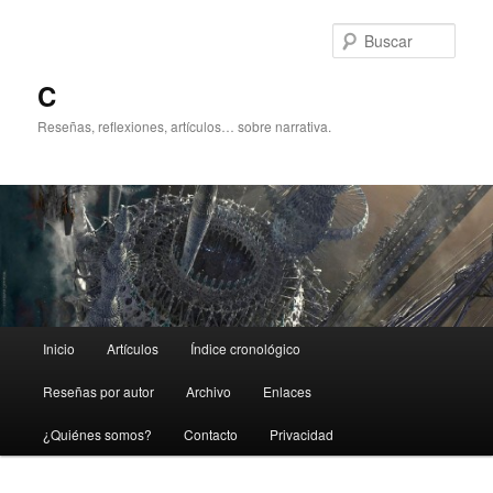
Ir
al
Busc
contenido
principal
C
Reseñas, reflexiones, artículos… sobre narrativa.
Menú
Inicio
Artículos
Índice cronológico
principal
Reseñas por autor
Archivo
Enlaces
¿Quiénes somos?
Contacto
Privacidad