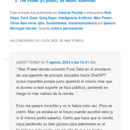
The Power (El poder), de Naomi Alderman
Esta entrada fue publicada en
Ciencia Ficción
y etiquetada
Bob
Shaw
,
Fuck Data
,
Greg Egan
,
Inteligencia Artificial
,
Max Power
,
Otros días otros ojos
,
Sonámbulos
,
transhumanismo
por
Ignacio
Illarregui Gárate
. Guarda
enlace permanente
.
UN COMENTARIO EN «
FUCK DATA, DE MAX POWER
»
cp6357733#$?
en
7 agosto, 2024 a las 16:31
dijo:
” Max Power decide convertir Fuck Data en el simulacro
de una egestión de prompts lanzados hacia ChatGPT
(cosa imposible porque justo apareció el mismo mes que
el acceso a este soporte se hizo público), poniendo en
riesgo lo más valioso de la novela. ”
Esto me parece increíble y no lo había visto así. Pero es
cierto. Max ya estaba en el futuro cuando escribió esto (y
ni él mismo podía saberlo). Cierto que hace que la novela
vaya perdiendo su lado gozoso para adentrarse en el
brutalismo más crudo, por aquello de que se acaba