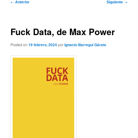
Navegación
←
Anterior
Siguiente
→
de
entradas
Fuck Data, de Max Power
Posted on
19 febrero, 2024
por
Ignacio Illarregui Gárate