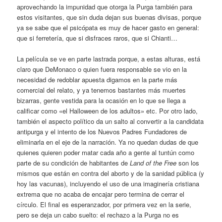
aprovechando la impunidad que otorga la Purga también para
estos visitantes, que sin duda dejan sus buenas divisas, porque
ya se sabe que el psicópata es muy de hacer gasto en general:
que si ferretería, que si disfraces raros, que si Chianti…
La película se ve en parte lastrada porque, a estas alturas, está
claro que DeMonaco o quien fuera responsable se vio en la
necesidad de redoblar apuesta digamos en la parte más
comercial del relato, y ya tenemos bastantes más muertes
bizarras, gente vestida para la ocasión en lo que se llega a
calificar como «el Halloween de los adultos» etc. Por otro lado,
también el aspecto político da un salto al convertir a la candidata
antipurga y el intento de los Nuevos Padres Fundadores de
eliminarla en el eje de la narración. Ya no quedan dudas de que
quienes quieren poder matar cada año a gente al tuntún como
parte de su condición de habitantes de
Land of the Free
son los
mismos que están en contra del aborto y de la sanidad pública (y
hoy las vacunas), incluyendo el uso de una imaginería cristiana
extrema que no acaba de encajar pero termina de cerrar el
círculo. El final es esperanzador, por primera vez en la serie,
pero se deja un cabo suelto: el rechazo a la Purga no es