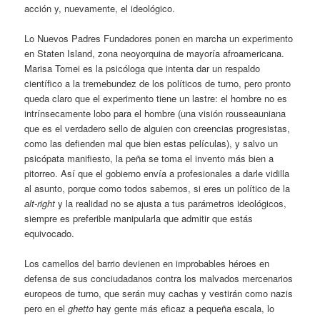
acción y, nuevamente, el ideológico.
Lo Nuevos Padres Fundadores ponen en marcha un experimento
en Staten Island, zona neoyorquina de mayoría afroamericana.
Marisa Tomei es la psicóloga que intenta dar un respaldo
científico a la tremebundez de los políticos de turno, pero pronto
queda claro que el experimento tiene un lastre: el hombre no es
intrínsecamente lobo para el hombre (una visión rousseauniana
que es el verdadero sello de alguien con creencias progresistas,
como las defienden mal que bien estas películas), y salvo un
psicópata manifiesto, la peña se toma el invento más bien a
pitorreo. Así que el gobierno envía a profesionales a darle vidilla
al asunto, porque como todos sabemos, si eres un político de la
alt-right
y la realidad no se ajusta a tus parámetros ideológicos,
siempre es preferible manipularla que admitir que estás
equivocado.
Los camellos del barrio devienen en improbables héroes en
defensa de sus conciudadanos contra los malvados mercenarios
europeos de turno, que serán muy cachas y vestirán como nazis
pero en el
ghetto
hay gente más eficaz a pequeña escala, lo