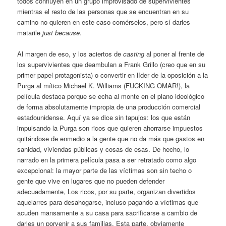
todos confluyen en un grupo improvisado de supervivientes
mientras el resto de las personas que se encuentran en su
camino no quieren en este caso comérselos, pero sí darles
matarile
just because
.
Al margen de eso, y los aciertos de
casting
al poner al frente de
los supervivientes que deambulan a Frank Grillo (creo que en su
primer papel protagonista) o convertir en líder de la oposición a la
Purga al mítico Michael K. Williams (FUCKING OMAR!), la
película destaca porque se echa al monte en el plano ideológico
de forma absolutamente impropia de una producción comercial
estadounidense. Aquí ya se dice sin tapujos: los que están
impulsando la Purga son ricos que quieren ahorrarse impuestos
quitándose de enmedio a la gente que no da más que gastos en
sanidad, viviendas públicas y cosas de esas. De hecho, lo
narrado en la primera película pasa a ser retratado como algo
excepcional: la mayor parte de las víctimas son sin techo o
gente que vive en lugares que no pueden defender
adecuadamente, Los ricos, por su parte, organizan divertidos
aquelarres para desahogarse, incluso pagando a víctimas que
acuden mansamente a su casa para sacrificarse a cambio de
darles un porvenir a sus familias. Esta parte, obviamente