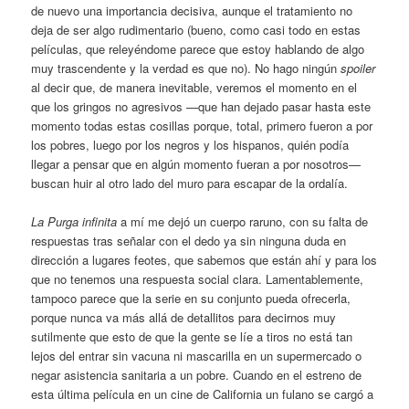
de nuevo una importancia decisiva, aunque el tratamiento no
deja de ser algo rudimentario (bueno, como casi todo en estas
películas, que releyéndome parece que estoy hablando de algo
muy trascendente y la verdad es que no). No hago ningún
spoiler
al decir que, de manera inevitable, veremos el momento en el
que los gringos no agresivos —que han dejado pasar hasta este
momento todas estas cosillas porque, total, primero fueron a por
los pobres, luego por los negros y los hispanos, quién podía
llegar a pensar que en algún momento fueran a por nosotros—
buscan huir al otro lado del muro para escapar de la ordalía.
La Purga infinita
a mí me dejó un cuerpo raruno, con su falta de
respuestas tras señalar con el dedo ya sin ninguna duda en
dirección a lugares feotes, que sabemos que están ahí y para los
que no tenemos una respuesta social clara. Lamentablemente,
tampoco parece que la serie en su conjunto pueda ofrecerla,
porque nunca va más allá de detallitos para decirnos muy
sutilmente que esto de que la gente se líe a tiros no está tan
lejos del entrar sin vacuna ni mascarilla en un supermercado o
negar asistencia sanitaria a un pobre. Cuando en el estreno de
esta última película en un cine de California un fulano se cargó a