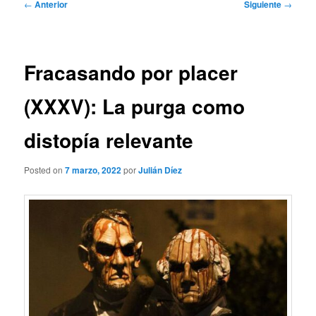
Navegación
←
Anterior
Siguiente
→
de
entradas
Fracasando por placer
(XXXV): La purga como
distopía relevante
Posted on
7 marzo, 2022
por
Julián Díez