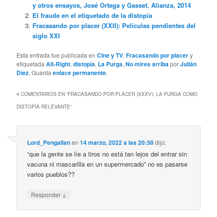
y otros ensayos, José Ortega y Gasset. Alianza, 2014
El fraude en el etiquetado de la distopía
Fracasando por placer (XXII): Películas pendientes del
siglo XXI
Esta entrada fue publicada en
Cine y TV
,
Fracasando por placer
y
etiquetada
Alt-Right
,
distopía
,
La Purga
,
No mires arriba
por
Julián
Díez
. Guarda
enlace permanente
.
4 COMENTARIOS EN “
FRACASANDO POR PLACER (XXXV): LA PURGA COMO
DISTOPÍA RELEVANTE
”
Lord_Pengallan
en
14 marzo, 2022 a las 20:38
dijo:
“que la gente se líe a tiros no está tan lejos del entrar sin
vacuna ni mascarilla en un supermercado” no es pasarse
varios pueblos??
↓
Responder