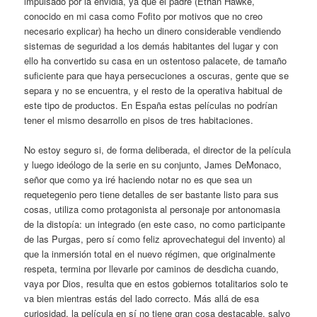
impulsado por la envidia, ya que el padre (Ethan Hawke,
conocido en mi casa como Fofito por motivos que no creo
necesario explicar) ha hecho un dinero considerable vendiendo
sistemas de seguridad a los demás habitantes del lugar y con
ello ha convertido su casa en un ostentoso palacete, de tamaño
suficiente para que haya persecuciones a oscuras, gente que se
separa y no se encuentra, y el resto de la operativa habitual de
este tipo de productos. En España estas películas no podrían
tener el mismo desarrollo en pisos de tres habitaciones.
No estoy seguro si, de forma deliberada, el director de la película
y luego ideólogo de la serie en su conjunto, James DeMonaco,
señor que como ya iré haciendo notar no es que sea un
requetegenio pero tiene detalles de ser bastante listo para sus
cosas, utiliza como protagonista al personaje por antonomasia
de la distopía: un integrado (en este caso, no como participante
de las Purgas, pero sí como feliz aprovechategui del invento) al
que la inmersión total en el nuevo régimen, que originalmente
respeta, termina por llevarle por caminos de desdicha cuando,
vaya por Dios, resulta que en estos gobiernos totalitarios solo te
va bien mientras estás del lado correcto. Más allá de esa
curiosidad, la película en sí no tiene gran cosa destacable, salvo