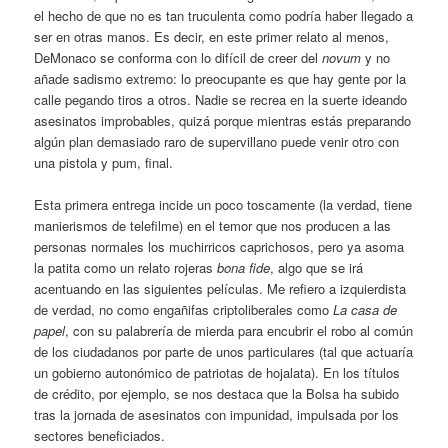
el hecho de que no es tan truculenta como podría haber llegado a
ser en otras manos. Es decir, en este primer relato al menos,
DeMonaco se conforma con lo difícil de creer del
novum
y no
añade sadismo extremo: lo preocupante es que hay gente por la
calle pegando tiros a otros. Nadie se recrea en la suerte ideando
asesinatos improbables, quizá porque mientras estás preparando
algún plan demasiado raro de supervillano puede venir otro con
una pistola y pum, final.
Esta primera entrega incide un poco toscamente (la verdad, tiene
manierismos de telefilme) en el temor que nos producen a las
personas normales los muchirricos caprichosos, pero ya asoma
la patita como un relato rojeras
bona fide
, algo que se irá
acentuando en las siguientes películas. Me refiero a izquierdista
de verdad, no como engañifas criptoliberales como
La casa de
papel
, con su palabrería de mierda para encubrir el robo al común
de los ciudadanos por parte de unos particulares (tal que actuaría
un gobierno autonómico de patriotas de hojalata). En los títulos
de crédito, por ejemplo, se nos destaca que la Bolsa ha subido
tras la jornada de asesinatos con impunidad, impulsada por los
sectores beneficiados.