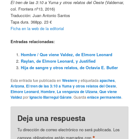
El tren de las 3:10 a Yuma y otros relatos del Oeste
(Valdemar,
col. Frontera nº13, 2016)
Traducción: Juan Antonio Santos
Tapa dura. 368pp. 23 €
Ficha en la web de la editorial
Entradas relacionadas:
Hombre / Que viene Valdez, de Elmore Leonard
Raylan, de Elmore Leonard, y Justified
Hija de sangre y otros relatos, de Octavia E. Butler
Esta entrada fue publicada en
Western
y etiquetada
apaches
,
Arizona
,
El tren de las 3:10 a Yuma y otros relatos del Oeste
,
Elmore Leonard
,
Hombre
,
La venganza de Ulzana
,
Que viene
Valdez
por
Ignacio Illarregui Gárate
. Guarda
enlace permanente
.
Deja una respuesta
Tu dirección de correo electrónico no será publicada.
Los
*
campos obligatorios están marcados con