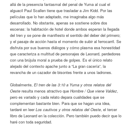
allá de la presencia fantasmal del penal de Yuma al cual el
alguacil Paul Scallen tiene que trasladar a Jim Kidd. Por las
películas que lo han adaptado, me imaginaba algo más
desarrollado. No obstante, apenas se sostiene sobre dos
escenas: la habitación de hotel donde ambos esperan la llegada
del tren y se pone de manifiesto el sentido del deber del primero;
y el pasaje de acción hasta el momento de subir al ferrocarril. Se
disfruta por sus buenos diálogos y cómo plasma esa honestidad
que caracteriza a multitud de personajes de Leonard, perdedores
con una brújula moral a prueba de golpes. Es el único relato
alejado del contexto apache junto a “La gran cacería”, la
revancha de un cazador de bisontes frente a unos ladrones.
Globalmente,
El tren de las 3:10 a Yuma y otros relatos del
Oeste
resulta menos atractivo que
Hombre / Que viene Valdez
,
pero es variado y cada relato depara cualidades que se
complementan bastante bien. Para que se hagan una idea,
tardaré en leer
Los cautivos y otros relatos del Oeste
, el tercer
libro de Leonard en la colección. Pero también puedo decir que lo
haré con toda seguridad.