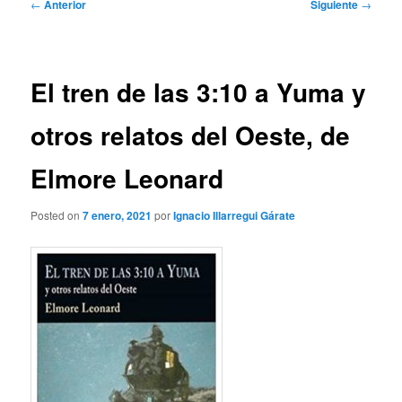
Navegación
←
Anterior
Siguiente
→
de
entradas
El tren de las 3:10 a Yuma y
otros relatos del Oeste, de
Elmore Leonard
Posted on
7 enero, 2021
por
Ignacio Illarregui Gárate