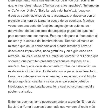
Este argumento toma sus elementos de un corpus recurrente
que, en los otros relatos (“Nunca ves a los apaches”, “Infierno en
el Cañón del Diablo”, “Bajo la repisa del fraile”…), juega con
diversas combinaciones de esta argamasa, enriquecida con un
prejuicio a la hora de juzgar la época de su escritura. Muchas
veces son una serie de forajidos anglosajones quienes se
aprovechan de las acciones de pequeños grupos de apaches
para cometer sus desmanes. Esto no solo pone el foco sobre el
racismo y la codicia del hombre blanco. También alimenta es
misterio que da un sabor adicional a cada historia y llevar a
desenlaces imprevistos, nada gratuitos y en algún caso con
retranca. Tal es el caso de “La mujer del coronel” o “El chico que
sonreía”, que permiten presentar personajes atípicos en el
western
. No quería dejar de comentar “Botas de caballería”, un
relato excepcional no en lo literario donde peca de rudimentario.
Lejos de sostenerse sobre el temple, la experiencia o el triunfo
del protagonista, cuenta la caída de un personaje patético
involucrado en una batalla durante la cual obtuvo una medalla
póstuma al valor.
Entre los cuentos llama poderosamente la atención “El tren de
las 3:10 a Yuma”: apenas tiene nada que ver con el resto más