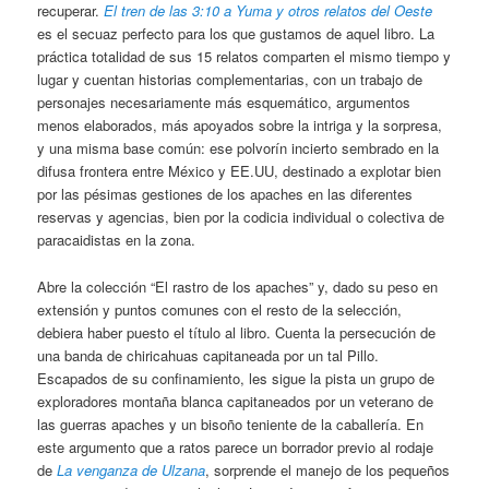
recuperar.
El tren de las 3:10 a Yuma y otros relatos del Oeste
es el secuaz perfecto para los que gustamos de aquel libro. La
práctica totalidad de sus 15 relatos comparten el mismo tiempo y
lugar y cuentan historias complementarias, con un trabajo de
personajes necesariamente más esquemático, argumentos
menos elaborados, más apoyados sobre la intriga y la sorpresa,
y una misma base común: ese polvorín incierto sembrado en la
difusa frontera entre México y EE.UU, destinado a explotar bien
por las pésimas gestiones de los apaches en las diferentes
reservas y agencias, bien por la codicia individual o colectiva de
paracaidistas en la zona.
Abre la colección “El rastro de los apaches” y, dado su peso en
extensión y puntos comunes con el resto de la selección,
debiera haber puesto el título al libro. Cuenta la persecución de
una banda de chiricahuas capitaneada por un tal Pillo.
Escapados de su confinamiento, les sigue la pista un grupo de
exploradores montaña blanca capitaneados por un veterano de
las guerras apaches y un bisoño teniente de la caballería. En
este argumento que a ratos parece un borrador previo al rodaje
de
La venganza de Ulzana
, sorprende el manejo de los pequeños