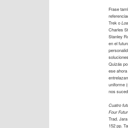
Frase tamb
referenci
Trek o
Los
Charles S
Stanley R
en el futu
personalid
soluciones
Quizás por
ese ahora 
entrelazam
uniforme (
nos sucede
Cuatro fut
Four Futu
Trad. Jar
152 pp. T