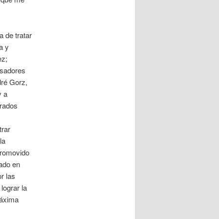
 de tratar
a y
ez;
nsadores
dré Gorz,
y a
irados
trar
la
promovido
tado en
r las
lograr la
máxima