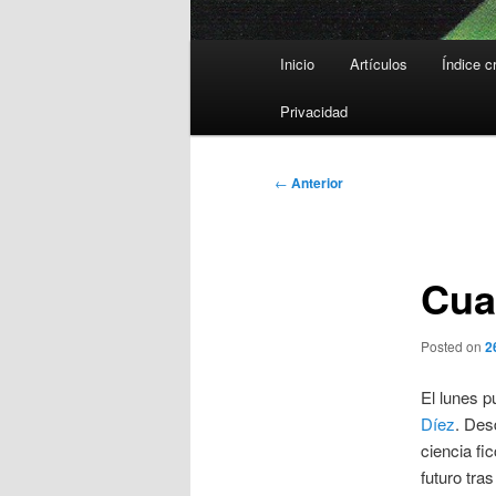
Menú
Inicio
Artículos
Índice c
principal
Privacidad
Navegación
←
Anterior
de
entradas
Cua
Posted on
2
El lunes 
Díez
. Des
ciencia fi
futuro tr