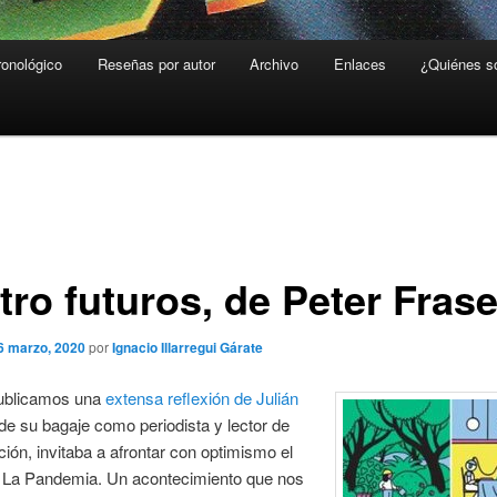
ronológico
Reseñas por autor
Archivo
Enlaces
¿Quiénes 
tro futuros, de Peter Fras
6 marzo, 2020
por
Ignacio Illarregui Gárate
publicamos una
extensa reflexión de Julián
de su bagaje como periodista y lector de
cción, invitaba a afrontar con optimismo el
as La Pandemia. Un acontecimiento que nos