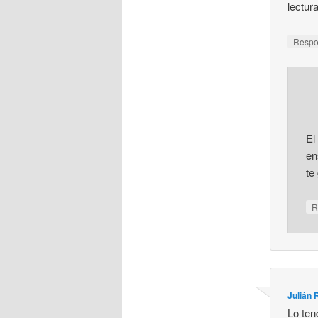
lectur
Resp
El
en
te
R
Julián
Lo ten