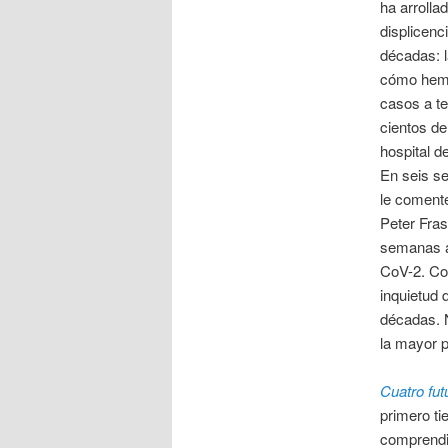
ha arroll
displicenci
décadas: l
cómo hemo
casos a t
cientos de
hospital 
En seis s
le comenté
Peter Fra
semanas a
CoV-2. Con
inquietud 
décadas. N
la mayor p
Cuatro fut
primero ti
comprendid