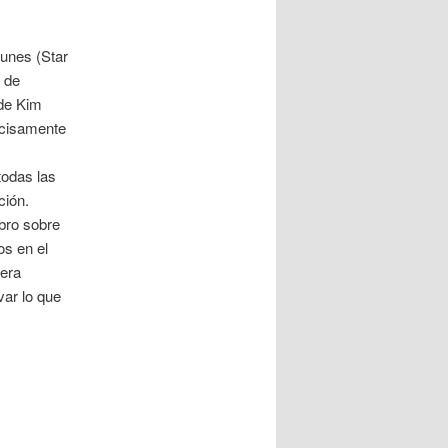
unes (Star
s de
de Kim
ecisamente
todas las
ción.
bro sobre
os en el
nera
var lo que