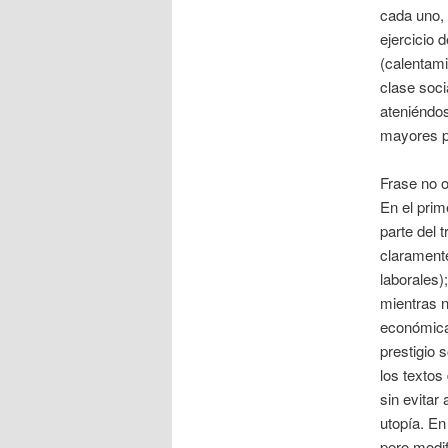
cada uno, 
ejercicio 
(calentami
clase soci
ateniéndos
mayores p
Frase no o
En el prim
parte del 
claramente
laborales)
mientras n
económica
prestigio 
los textos
sin evitar
utopía. En
pero modi