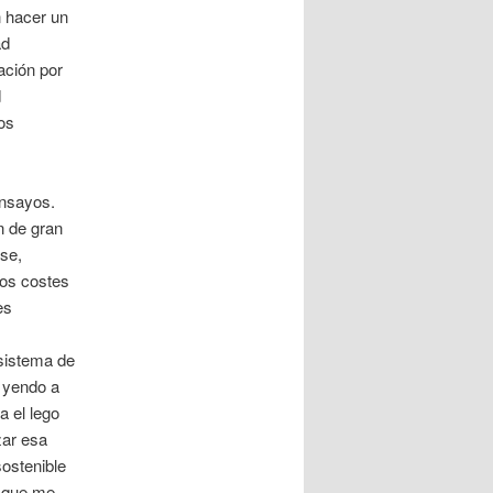
n hacer un
ad
gación por
d
os
ensayos.
n de gran
ase,
los costes
es
sistema de
, yendo a
a el lego
zar esa
sostenible
a que me