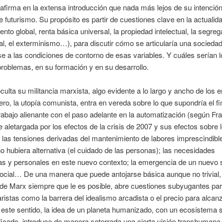
afirma en la extensa introducción que nada más lejos de su intenció
de futurismo. Su propósito es partir de cuestiones clave en la actualid
ento global, renta básica universal, la propiedad intelectual, la segre
al, el exterminismo…), para discutir cómo se articularía una socieda
e a las condiciones de contorno de esas variables. Y cuáles serían l
roblemas, en su formación y en su desarrollo.
culta su militancia marxista, algo evidente a lo largo y ancho de los 
ero, la utopía comunista, entra en vereda sobre lo que supondría el fi
trabajo alienante con el paso adelante en la automatización (según Fr
 aletargada por los efectos de la crisis de 2007 y sus efectos sobre 
; las tensiones derivadas del mantenimiento de labores imprescindibl
o hubiera alternativa (el cuidado de las personas); las necesidades
s y personales en este nuevo contexto; la emergencia de un nuevo 
social… De una manera que puede antojarse básica aunque no trivial
 de Marx siempre que le es posible, abre cuestiones subyugantes par
 aristas como la barrera del idealismo arcadista o el precio para alcan
 este sentido, la idea de un planeta humanizado, con un ecosistema 
ficado, introduce de manera soterrada una cierta visión transhuman