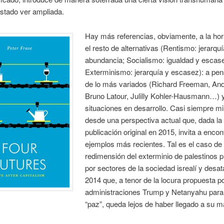
stado ver ampliada.
Hay más referencias, obviamente, a la hora
el resto de alternativas (Rentismo: jerarquí
abundancia; Socialismo: igualdad y escas
Exterminismo: jerarquía y escasez): a pe
de lo más variados (Richard Freeman, An
Bruno Latour, Julilly Kohler-Hausmann…) 
situaciones en desarrollo. Casi siempre m
desde una perspectiva actual que, dada la
publicación original en 2015, invita a encon
ejemplos más recientes. Tal es el caso de 
redimensión del exterminio de palestinos 
por sectores de la sociedad isrealí y desa
2014 que, a tenor de la locura propuesta po
administraciones Trump y Netanyahu para 
“paz”, queda lejos de haber llegado a su 