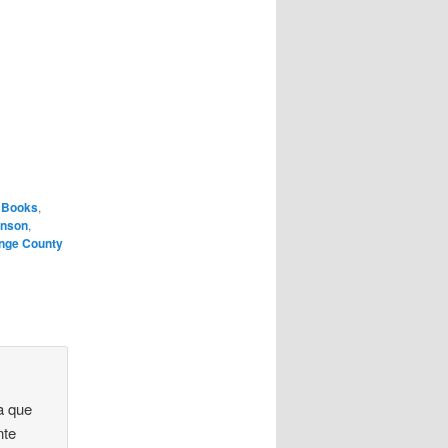
 Books
,
inson
,
ange County
a que
nte