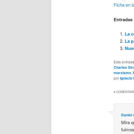
Ficha en la
Entradas 
La c
La p
Nues
Esta entrad
Charles Str
marxismo
,
por
Ignacio 
6 COMENTARI
Daniel
Mira q
fuimos