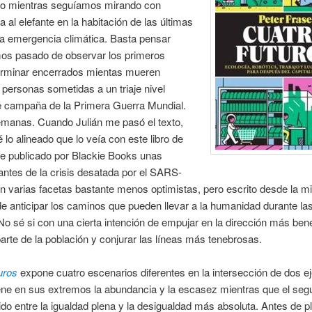
ado mientras seguíamos mirando con
a al elefante en la habitación de las últimas
a emergencia climática. Basta pensar
s pasado de observar los primeros
erminar encerrados mientas mueren
 personas sometidas a un triaje nivel
de campaña de la Primera Guerra Mundial.
emanas. Cuando Julián me pasó el texto,
 lo alineado que lo veía con este libro de
se publicado por Blackie Books unas
ntes de la crisis desatada por el SARS-
 varias facetas bastante menos optimistas, pero escrito desde la 
de anticipar los caminos que pueden llevar a la humanidad durante l
o sé si con una cierta intención de empujar en la dirección más ben
arte de la población y conjurar las líneas más tenebrosas.
uros
expone cuatro escenarios diferentes en la intersección de dos ej
ene en sus extremos la abundancia y la escasez mientras que el seg
o entre la igualdad plena y la desigualdad más absoluta. Antes de p