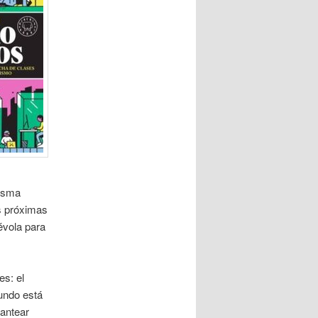
misma
as próximas
évola para
es: el
undo está
lantear