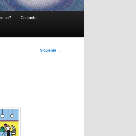
somos?
Contacto
Siguiente
→
e