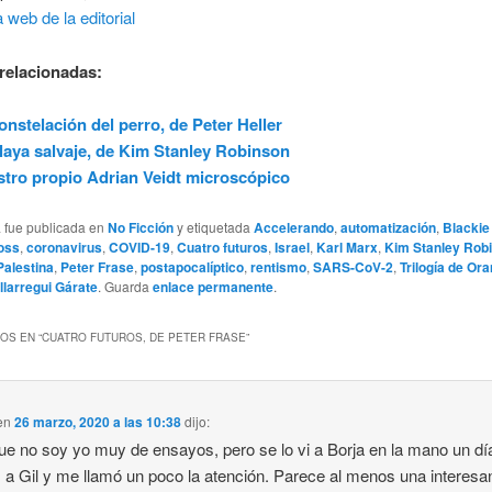
 web de la editorial
relacionadas:
onstelación del perro, de Peter Heller
laya salvaje, de Kim Stanley Robinson
tro propio Adrian Veidt microscópico
a fue publicada en
No Ficción
y etiquetada
Accelerando
,
automatización
,
Blackie
oss
,
coronavirus
,
COVID-19
,
Cuatro futuros
,
Israel
,
Karl Marx
,
Kim Stanley Rob
Palestina
,
Peter Frase
,
postapocalíptico
,
rentismo
,
SARS-CoV-2
,
Trilogía de Or
Illarregui Gárate
. Guarda
enlace permanente
.
OS EN “
CUATRO FUTUROS, DE PETER FRASE
”
en
26 marzo, 2020 a las 10:38
dijo:
ue no soy yo muy de ensayos, pero se lo vi a Borja en la mano un dí
 a Gil y me llamó un poco la atención. Parece al menos una interesa