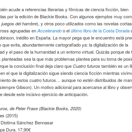
ién acude a referencias literarias y fílmicas de ciencia ficción, bien
adas por la edición de Blackie Books. Con algunos ejemplos muy com
 juegos del hambre
), y otros poco utilizados como las novelas corta
tross agrupadas en
Accelerando
o el
último libro de la Costa Dorada
obinson, inédito en España. La mayor pega que le encuentro está pr
ro que evita, abundantemente cartografiado ya: la digitalización de la
ad y el paso de la humanidad a un entorno virtual. Quizás porque de 
 planteadas sea la que más problemas plantea para su toma de posi
que la conclusión final deja claro que
Cuatro futuros
también es un li
en el que la digitalización sigue siendo ciencia ficción mientras vivim
iento de estos cuatro futuros… aunque no estén distribuidos de ma
siempre Gibson). Un motivo adicional para acercarse al libro y obser
 desde este incisivo ejercicio de anticipación.
uros, de Peter Frase (Blackie Books, 2020)
res
(2015)
a Diotima Sánchez Bennasar
apa Dura. 17,90€