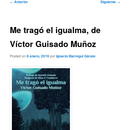
Navegación
←
Anterior
Siguiente
→
de
entradas
Me tragó el igualma, de
Víctor Guisado Muñoz
Posted on
8 enero, 2019
por
Ignacio Illarregui Gárate