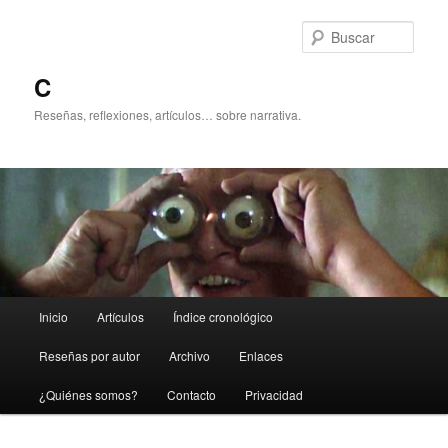
Ir
al
Busc
contenido
principal
C
Reseñas, reflexiones, artículos… sobre narrativa.
Menú
Inicio
Artículos
Índice cronológico
principal
Reseñas por autor
Archivo
Enlaces
¿Quiénes somos?
Contacto
Privacidad