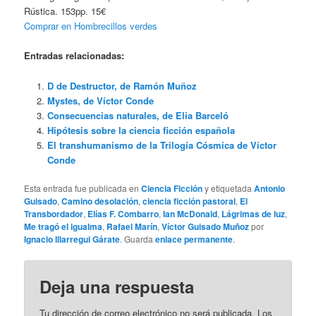
Rústica. 153pp. 15€
Comprar en Hombrecillos verdes
Entradas relacionadas:
D de Destructor, de Ramón Muñoz
Mystes, de Víctor Conde
Consecuencias naturales, de Elia Barceló
Hipótesis sobre la ciencia ficción española
El transhumanismo de la Trilogía Cósmica de Víctor
Conde
Esta entrada fue publicada en
Ciencia Ficción
y etiquetada
Antonio
Guisado
,
Camino desolación
,
ciencia ficción pastoral
,
El
Transbordador
,
Elías F. Combarro
,
Ian McDonald
,
Lágrimas de luz
,
Me tragó el igualma
,
Rafael Marín
,
Víctor Guisado Muñoz
por
Ignacio Illarregui Gárate
. Guarda
enlace permanente
.
Deja una respuesta
Tu dirección de correo electrónico no será publicada.
Los