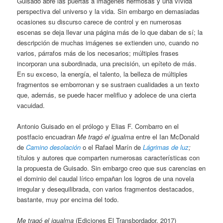
Guisado abre las puertas a imágenes hermosas y una vívida
perspectiva del universo y la vida. Sin embargo en demasiadas
ocasiones su discurso carece de control y en numerosas
escenas se deja llevar una página más de lo que daban de sí; la
descripción de muchas imágenes se extienden uno, cuando no
varios, párrafos más de los necesarios; múltiples frases
incorporan una subordinada, una precisión, un epíteto de más.
En su exceso, la energía, el talento, la belleza de múltiples
fragmentos se emborronan y se sustraen cualidades a un texto
que, además, se puede hacer melifluo y adolece de una cierta
vacuidad.
Antonio Guisado en el prólogo y Elias F. Combarro en el
postfacio encuadran
Me tragó el igualma
entre el Ian McDonald
de
Camino desolación
o el Rafael Marín de
Lágrimas de luz
;
títulos y autores que comparten numerosas características con
la propuesta de Guisado. Sin embargo creo que sus carencias en
el dominio del caudal lírico empañan los logros de una novela
irregular y desequilibrada, con varios fragmentos destacados,
bastante, muy por encima del todo.
Me tragó el igualma
(Ediciones El Transbordador, 2017)