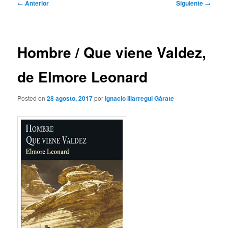
Navegación
←
Anterior
Siguiente
→
de
entradas
Hombre / Que viene Valdez,
de Elmore Leonard
Posted on
28 agosto, 2017
por
Ignacio Illarregui Gárate