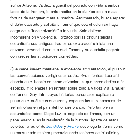
sur de Arizona. Valdez, alguacil del poblado con vida a ambos
lados de la frontera, intenta mediar en la diatriba con la mala
fortuna de ser quien mata al hombre. Atormentado, busca reparar
el daño causado y solicita a Tanner que sea él quien se haga
cargo de la “indemnización” a la viuda. Sólo obtiene
incomprensión y violencia. Forzado por las circunstancias,
desentierra sus antiguos trastos de explorador e inicia una
cruzada personal durante la cual Tanner y su cuadrilla pagarán
con creces las atrocidades cometidas.
Que viene Valdez
mantiene la excelente ambientación, el pulso y
las conversaciones vertiginosas de
Hombre
mientras Leonard
ahonda en el trabajo de caracterización, al que ahora dedica más
espacio. Y lo emplea en retratar sobre todo a Valdez y a la mujer
de Tanner, Gay Erin, cuyas historias personales explican el
punto en el cuál se encuentran y exponen las implicaciones de
ser minorías en el país del hombre blanco. Pero también a
secundarios como Diego Luz, el segundo de Tanner, con un
papel esencial en la resolución de la historia. Aparte de estos
aciertos, el autor de
Bandidos
y
Pronto
despliega la trama como
un consumado relojero proporcionando raciones de injusticia y