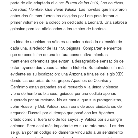
parte de ella adaptada al cine:
El tren de las 3:10
,
Los cautivos
,
Joe Kidd
,
Hombre
,
Que viene Valdez
. Las novelas que inspiraron
estas dos últimas fueron las elegidas por Lara para formar el
primer volumen de la colección dedicado a Leonard. Una sabrosa
golosina para los aficionados a los relatos de frontera.
La idea de reunirlas no sólo es un acierto dada la extensión de
cada una, alrededor de las 150 páginas. Comparten elementos
que se benefician de una lectura consecutiva mientras
mantienen diferencias que evitan la desagradable sensación de
estar leyendo dos veces la misma historia. Su coincidencia más
evidente es su localización: una Arizona a finales del siglo XIX
donde las correrías de los grupos Apaches de Cochise y
Gerónimo están grabadas en el recuerdo y la única violencia
viene de hombres blancos, guiados por una codicia apenas
superada por su racismo. No es casual que sus protagonistas,
John Russell y Bob Valdez, sean considerados ciudadanos de
segunda: Russell por el tiempo que pasó con los Apaches,
criado como si fuera uno de los suyos, y Valdez por su sangre
chicana. Pero casi más importante es su retrato moral. Los dos
se guían por un código sólidamente vinculado a un sentimiento