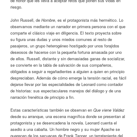
de honor que les lleva a aceptar retos que ponen sus vidas en
riesgo.
John Russell, de
Hombre
, es el protagonista más hermético. Lo
observamos mediante un narrador en primera persona con el que
comparte el clásico viaje en diligencia. El texto proyecta sobre
su figura unas dudas y unos miedos comunes al resto de
pasajeros, un grupo heterogéneo hostigado por unos forajidos
deseosos de hacerse con la pequeña fortuna amasada por uno
de ellos. Russell, distante y sin demasiadas ganas de socializar,
se convierte en la tabla de salvación de sus compañeros,
obligados a seguir a regañadientes a alguien a quien en principio
despreciaban. Además de cómo emerge la tensión racial, es fácil
dejarse llevar por las especialidades de Leonard como contador
de historias: sus espectaculares manejos del diálogo y de una
narración frenética de principio a fin.
Estas características también se observan en
Que viene Valdez
desde su arranque, una escena magnífica donde se presentan al
protagonista y se desencadena la novela. Leonard cuenta el
asedio a una cabaña. Un hombre negro y su mujer Apache se
guarecen de los secuaces de Frank Tanner, un terrateniente del