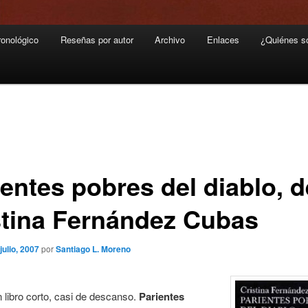
ronológico
Reseñas por autor
Archivo
Enlaces
¿Quiénes 
ientes pobres del diablo, d
stina Fernández Cubas
 julio, 2007
por
Santiago L. Moreno
 libro corto, casi de descanso.
Parientes