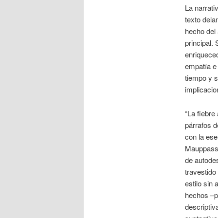
La narrati
texto dela
hecho del 
principal.
enriqueced
empatía e 
tiempo y s
implicacio
“La fiebre
párrafos d
con la ese
Mauppassa
de autodes
travestido
estilo sin
hechos –pr
descriptiv