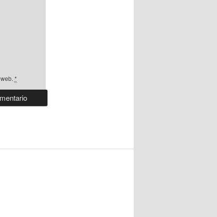
a web.
*