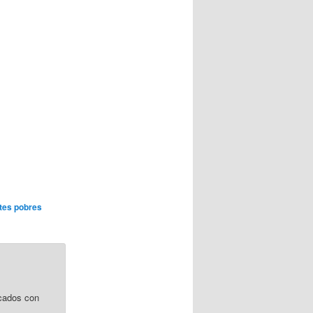
tes pobres
cados con