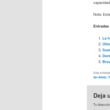
capacidad 
Nota: Esta
Entradas 
La h
Últi
Sue
Dent
Brev
Esta entrad
del diablo
,
T
Deja 
Tu direcció