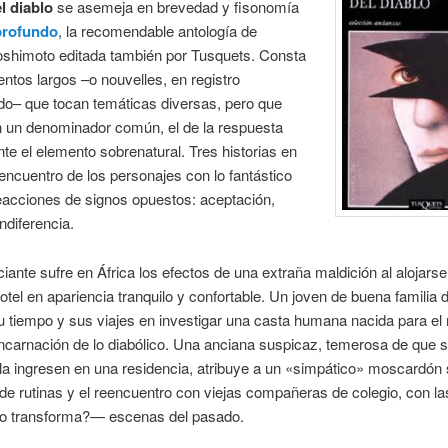
l diablo
se asemeja en brevedad y fisonomía
profundo
, la recomendable antología de
shimoto editada también por Tusquets. Consta
entos largos –o nouvelles, en registro
do– que tocan temáticas diversas, pero que
 un denominador común, el de la respuesta
e el elemento sobrenatural. Tres historias en
 encuentro de los personajes con lo fantástico
eacciones de signos opuestos: aceptación,
ndiferencia.
ante sufre en África los efectos de una extraña maldición al alojarse
tel en apariencia tranquilo y confortable. Un joven de buena familia 
 tiempo y sus viajes en investigar una casta humana nacida para el 
ncarnación de lo diabólico. Una anciana suspicaz, temerosa de que 
 la ingresen en una residencia, atribuye a un «simpático» moscardón
 de rutinas y el reencuentro con viejas compañeras de colegio, con l
o transforma?— escenas del pasado.