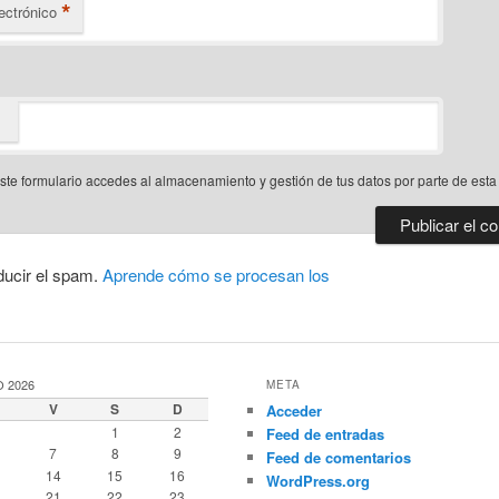
*
ectrónico
este formulario accedes al almacenamiento y gestión de tus datos por parte de est
ducir el spam.
Aprende cómo se procesan los
 2026
META
V
S
D
Acceder
1
2
Feed de entradas
7
8
9
Feed de comentarios
14
15
16
WordPress.org
21
22
23