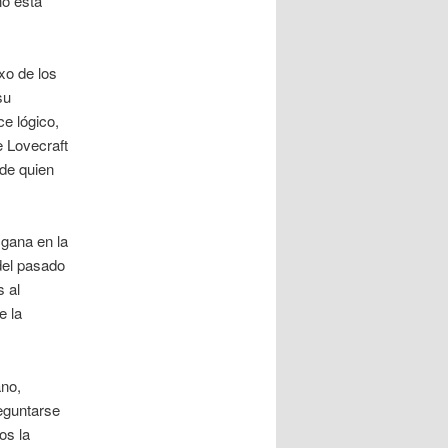
no está
xo de los
su
ce lógico,
e Lovecraft
 de quien
 gana en la
del pasado
s al
e la
ano,
reguntarse
os la