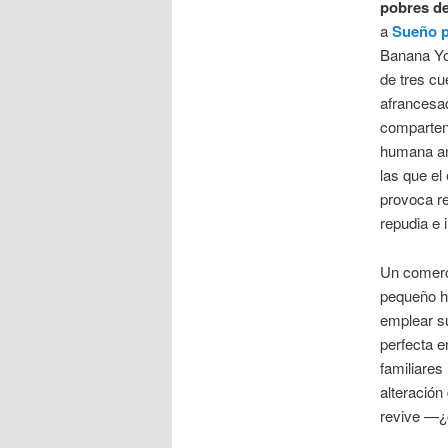
pobres de
a
Sueño 
Banana Yo
de tres cu
afrancesa
comparten
humana ant
las que el
provoca r
repudia e i
Un comerci
pequeño ho
emplear su
perfecta e
familiares
alteración
revive —¿