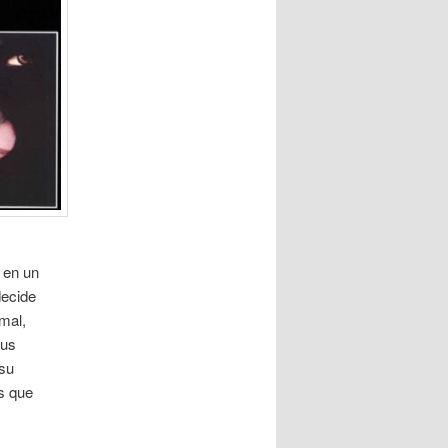
 en un
decide
mal,
sus
 su
as que