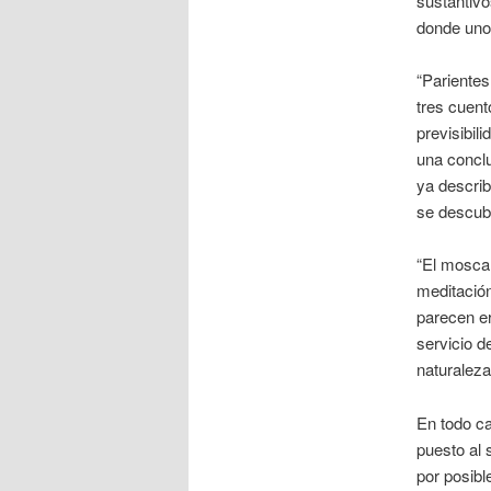
sustantivo
donde uno 
“Parientes
tres cuent
previsibil
una conclu
ya describ
se descub
“El moscar
meditación
parecen er
servicio d
naturalez
En todo ca
puesto al 
por posibl