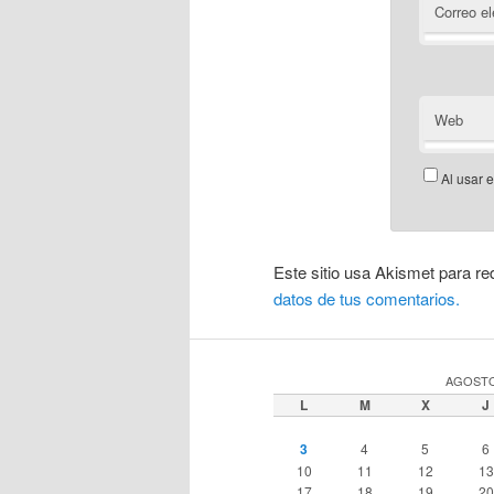
Correo el
Web
Al usar 
Este sitio usa Akismet para re
datos de tus comentarios.
AGOSTO
L
M
X
J
3
4
5
6
10
11
12
13
17
18
19
20