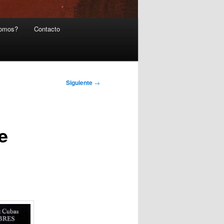
somos?
Contacto
Siguiente
→
e