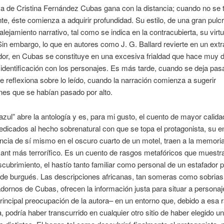
va de Cristina Fernández Cubas gana con la distancia; cuando no se t
nte, éste comienza a adquirir profundidad. Su estilo, de una gran pulcr
alejamiento narrativo, tal como se indica en la contracubierta, su virt
 Sin embargo, lo que en autores como J. G. Ballard revierte en un ext
or, en Cubas se constituye en una excesiva frialdad que hace muy dif
identificación con los personajes. Es más tarde, cuando se deja pasa
e reflexiona sobre lo leído, cuando la narración comienza a sugerir
nes que se habían pasado por alto.
 azul” abre la antología y es, para mi gusto, el cuento de mayor calida
edicados al hecho sobrenatural con que se topa el protagonista, su e
ncia de sí mismo en el oscuro cuarto de un motel, traen a la memoria
nt más terrorífico. Es un cuento de rasgos metafóricos que muestra
cubrimiento, el hastío tanto familiar como personal de un estafador p
 de burgués. Las descripciones africanas, tan someras como sobrias
 adornos de Cubas, ofrecen la información justa para situar a personaj
incipal preocupación de la autora– en un entorno que, debido a esa 
a, podría haber transcurrido en cualquier otro sitio de haber elegido u