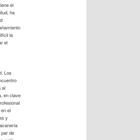
iene el
itud, ha
ud
rañamiento
ícil la
r el
d. Los
ncuentro
 al
, en clave
rofesional
 en el
es y
racanería
n par de