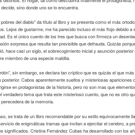
s distintos. El hogar, tal como descubrirá finalmente el protagonista, 
decide, sino donde uno se lo encuentra.
 pobres del diablo” da título al libro y se presenta como el más ortodo
os. Lejos de gustarme, me ha parecido incluso el más flojo debido a 
idad. Es el único cuento de los tres que busca con firmeza un desenla
sión sorpresa que resulta tan previsible que defrauda. Quizás porqu
ió, hace casi un siglo, el sobrecogimiento inicial y asunción posterior
re miembro de una especie maldita.
dón”, sin embargo, se declara tan críptico que es quizás el que más
 posterior. Cabos aparentemente sueltos y misteriosas apariciones 
igirse en protagonistas de la historia, pero no son mas que elemento
el verdadero tema que trata este misterioso cuento, que no es otro qu
a perecedera de la memoria.
so, se trata de un libro recomendable por su estilo equívocamente ll
servicio de enigmáticas tramas que invitan a ejercitar el cerebro, a p
es significados. Cristina Fernández Cubas ha desarrollado con los añ